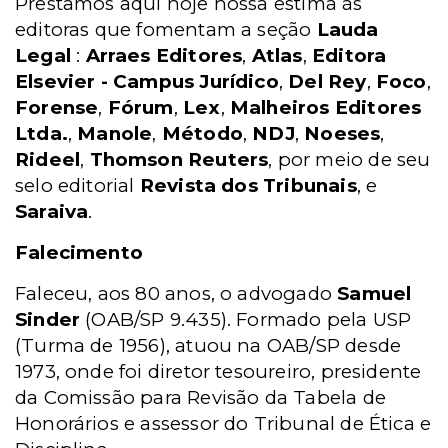
Prestamos aqui hoje nossa estima às
editoras que fomentam a seção
Lauda
Legal
:
Arraes Editores
,
Atlas
,
Editora
Elsevier - Campus Jurídico
,
Del Rey
,
Foco
,
Forense
,
Fórum
,
Lex
,
Malheiros Editores
Ltda.
,
Manole
,
Método
,
NDJ
,
Noeses
,
Rideel
,
Thomson Reuters
, por meio de seu
selo editorial
Revista dos Tribunais
, e
Saraiva
.
Falecimento
Faleceu, aos 80 anos, o advogado
Samuel
Sinder
(OAB/SP 9.435). Formado pela USP
(Turma de 1956), atuou na OAB/SP desde
1973, onde foi diretor tesoureiro, presidente
da Comissão para Revisão da Tabela de
Honorários e assessor do Tribunal de Ética e