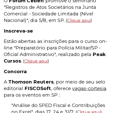
O
Forum Cebefi
promove o seminário
"Registros de Atos Societários na Junta
Comercial - Sociedade Limitada (Nível
Nacional)", dia 5/8, em SP.
(
Clique aqui
)
Inscreva-se
Estão abertas as inscrições para o curso on-
line "Preparatório para Polícia Militar/SP -
Oficial Administrativo", realizado pela
Peak
Cursos
.
(
Clique aqui
)
Concorra
A
Thomson Reuters
, por meio de seu selo
editorial
FISCOSoft
, oferece
vagas-cortesia
para os eventos em SP :
"Análise do SPED Fiscal e Contribuições
no Excel", dias 17, 24 e 31/7.
(
Clique aqui
)