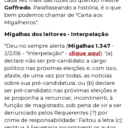
cada vez mais das luzes do querido mestre
Goffredo
. Parafraseando a história, é o que
bem podemos chamar de "Carta aos
Migalheiros".
Migalhas dos leitores - Interpelação
"Deu no sempre alerta (
Migalhas 1.347
-
2/2/06 - "Interpelação" -
clique aqui
): '(a)
declare não ser pré-candidato a cargo
político nas próximas eleições e, com isso,
afaste, de uma vez por todas, as notícias
sobre sua pré-candidatura; ou (b) declare
ser pré-candidato nas próximas eleições e
se proponha a renunciar, incontinenti, à
função de magistrado, sob pena de vir a ser
denunciado pelos Requerentes (?) por
crime de responsabilidade.' Faltou a letra (c):
restitua à Secretaria incontinenti os autos