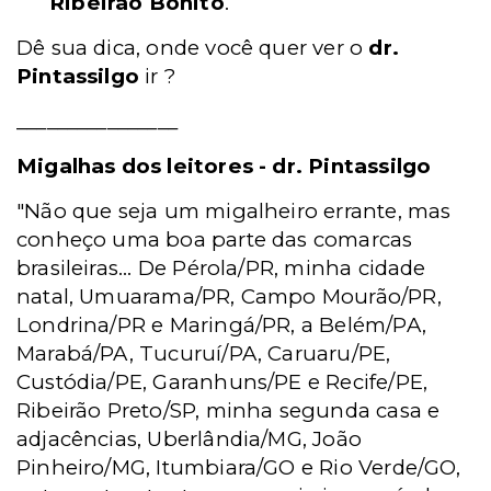
Ribeirão Bonito
.
Dê sua dica, onde você quer ver o
dr.
Pintassilgo
ir ?
________________
Migalhas dos leitores - dr. Pintassilgo
"Não que seja um migalheiro errante, mas
conheço uma boa parte das comarcas
brasileiras... De Pérola/PR, minha cidade
natal, Umuarama/PR, Campo Mourão/PR,
Londrina/PR e Maringá/PR, a Belém/PA,
Marabá/PA, Tucuruí/PA, Caruaru/PE,
Custódia/PE, Garanhuns/PE e Recife/PE,
Ribeirão Preto/SP, minha segunda casa e
adjacências, Uberlândia/MG, João
Pinheiro/MG, Itumbiara/GO e Rio Verde/GO,