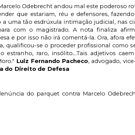
Marcelo Odebrecht andou mal este poderoso rotat
tender que estariam, réu e defensores, fazen
 a uma tão esdrúxula intimação judicial, nas ci
para com o magistrado. A nota finaliza afi
esa e por isso não irá comentá-la. Ora, afora e
sa, qualificou-se o proceder profissional como se
 estranho, raro, insólito...Tais adjetivos ca
Moro."
Luiz Fernando Pacheco
, advogado, vic
sa do Direito de Defesa
 denúncia do parquet contra Marcelo Odebre