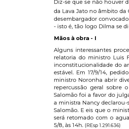
Diz-se que se não houver da
da Lava Jato no âmbito da
desembargador convocado N
- isto é, tão logo Dilma se 
Mãos à obra - I
Alguns interessantes proce
relatoria do ministro Luis
inconstitucionalidade do ar
estável. Em 17/9/14, pedi
ministro Noronha abrir div
repercussão geral sobre 
Salomão foi a favor do jul
a ministra Nancy declarou-
Salomão. E eis que o minis
será retomado com o aguar
5/8, às 14h.
(REsp 1.291.636)