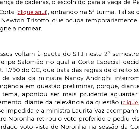
nça de cadeiras, o escolhido para a vaga de Par
a
 Corte
, entrando na 5
turma. Tal se d
(
clique aqui
)
ewton Trisotto, que ocupa temporariamente 
digne a nomear.
ssos voltam à pauta do STJ neste 2º semestre
 Felipe Salomão no qual a Corte Especial deci
t. 1.790 do CC, que trata das regras de direito s
do de vista da ministra Nancy Andrighi interr
ergência em questão preliminar, porque, diant
o tema, apontou ser mais prudente aguardar 
gamento, diante da relevância da questão
(
clique
se impedida e a ministra Laurita Vaz acompanho
tro Noronha retirou o voto proferido e pediu vi
dado voto-vista de Noronha na sessão da Cort