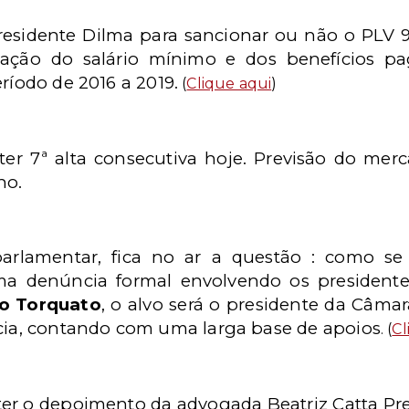
esidente Dilma para sancionar ou não o PLV 9
ização do salário mínimo e dos benefícios 
ríodo de 2016 a 2019.
(
Clique aqui
)
ter 7ª alta consecutiva hoje. Previsão do mer
no.
arlamentar, fica no ar a questão : como s
ma denúncia formal envolvendo os presidente
o Torquato
, o alvo será o presidente da Câm
ncia, contando com uma larga base de apoios
. (
Cl
ter o depoimento da advogada Beatriz Catta Pret