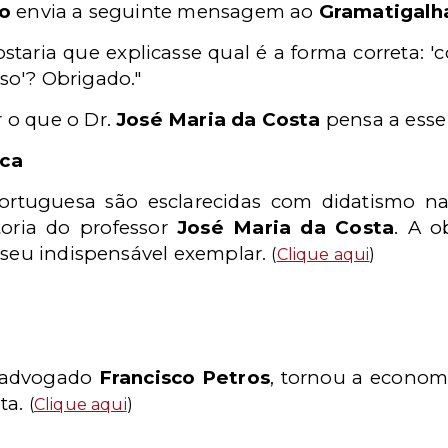
ho
envia a seguinte mensagem ao
Gramatigalh
ostaria que explicasse qual é a forma correta: '
rso'? Obrigado."
 o que o Dr.
José Maria da Costa
pensa a esse
ica
ortuguesa são esclarecidas com didatismo na
toria do professor
José Maria da Costa
. A o
a seu indispensável exemplar.
(
Clique aqui
)
o advogado
Francisco Petros
, tornou a econom
ta.
(
Clique aqui
)