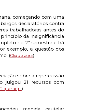
semana, começando com uma
embargos declaratórios contra
res trabalhadoras antes do
 princípio da insignificância
ompleto no 2º semestre e há
or exemplo, a questão dos
emo.
(
Clique aqui
)
reciação sobre a repercussão
o julgou 21 recursos com
Clique aqui
)
ncedeu medida cautelar