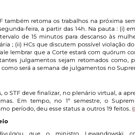
STF também retoma os trabalhos na próxima 
segunda-feira, a partir das 14h. Na pauta : (i) 
tervalo de 15 minutos para descanso às mulhe
ária ; (ii) HCs que discutem possível violação do
 Vale lembrar que a Corte estará com quórum c
rtantes julgamentos sejam retomados como, p
a como será a semana de julgamentos no Supr
, o STF deve finalizar, no plenário virtual, a ap
emas. Em tempo, no 1º semestre, o Suprem
mo período, deu esse status a outros 19 feitos.
(
eio
divulgou que o ministro Lewandowski co