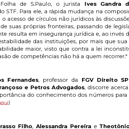
Folha de S.Paulo, o jurista
Ives Gandra d
o STF. Para ele, a rápida mudança na composi
 o acesso de círculos não jurídicos às discussõ
e suas próprias fronteiras, passando de legisla
e resulta em insegurança jurídica e, ao invés 
stabilidade das instituições, por mais que sua 
abilidade maior, visto que contra a lei inconsti
vasão de competências não há a quem recorrer."
os Fernandes
, professor da
FGV Direito S
Françoso e Petros Advogados
, discorre acerc
mportância do conhecimento dos números para
aqui
)
rasso Filho
,
Alessandra Pereira
e
Theotôni