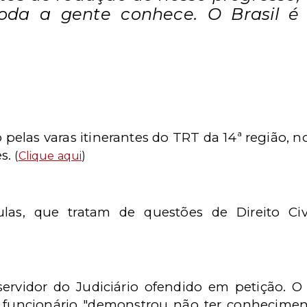
toda a gente conhece. O Brasil é 
o pelas varas itinerantes do TRT da 14ª região, 
es.
(
Clique aqui
)
as, que tratam de questões de Direito Civil
ervidor do Judiciário ofendido em petição. O
 o funcionário "demonstrou não ter conhecimen