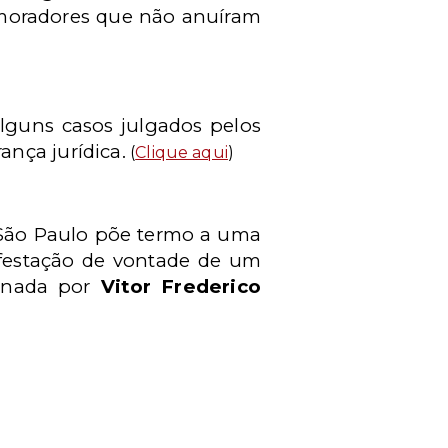
s moradores que não anuíram
alguns casos julgados pelos
nça jurídica.
(
Clique aqui
)
 São Paulo põe termo a uma
ifestação de vontade de um
sinada por
Vitor Frederico