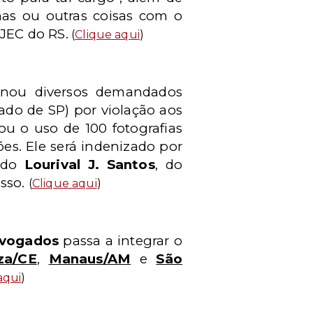
nhas ou outras coisas com o
 JEC do RS.
(
Clique aqui
)
enou diversos demandados
ado de SP) por violação aos
zou o uso de 100 fotografias
es. Ele será indenizado por
gado
Lourival J. Santos
, do
esso.
(
Clique aqui
)
dvogados
passa a integrar o
za/CE
,
Manaus/AM
e
São
aqui
)