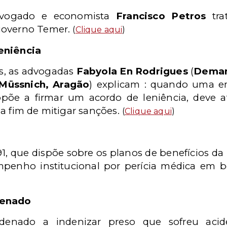
dvogado e economista
Francisco Petros
tra
governo Temer.
(
Clique aqui
)
eniência
s, as advogadas
Fabyola En Rodrigues
(
Demar
Müssnich, Aragão
) explicam : quando uma e
opõe a firmar um acordo de leniência, deve 
a fim de mitigar sanções.
(
Clique aqui
)
/91, que dispõe sobre os planos de benefícios da P
penho institucional por perícia médica em b
penado
enado a indenizar preso que sofreu acid