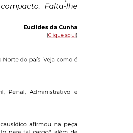
compacto. Falta-lhe
Euclides da Cunha
(
Clique aqui
)
no Norte do país. Veja como é
, Penal, Administrativo e
 causídico afirmou na peça
to para tal cargo", além de