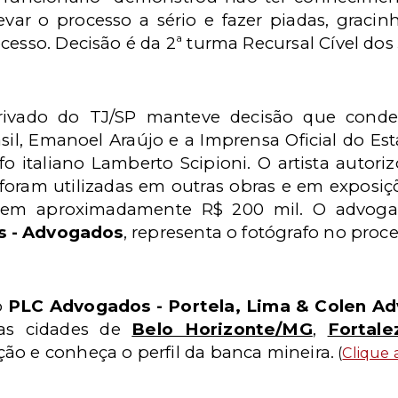
evar o processo a sério e fazer piadas, graci
cesso. Decisão é da 2ª turma Recursal Cível dos
Privado do TJ/SP manteve decisão que cond
sil, Emanoel Araújo e a Imprensa Oficial do Est
afo italiano Lamberto Scipioni. O artista autori
 foram utilizadas em outras obras e em exposiçõ
s em aproximadamente R$ 200 mil. O advo
os - Advogados
, representa o fotógrafo no proc
io
PLC Advogados - Portela, Lima & Colen A
nas cidades de
Belo Horizonte/MG
,
Fortale
ção e conheça o perfil da banca mineira.
(
Clique 