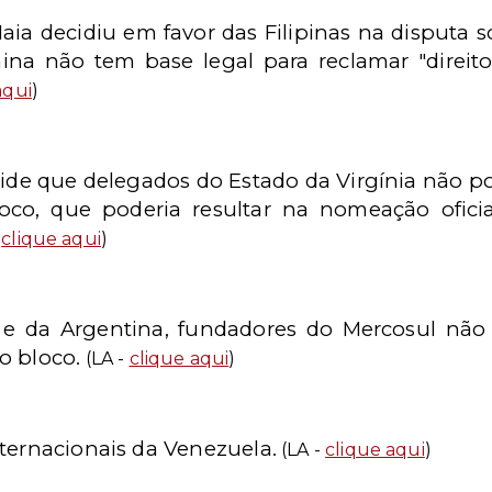
aia decidiu em favor das Filipinas na disputa 
na não tem base legal para reclamar "direito
aqui
)
cide que delegados do Estado da Virgínia não p
oco, que poderia resultar na nomeação ofi
-
clique aqui
)
l e da Argentina, fundadores do Mercosul nã
o bloco
.
(LA -
clique aqui
)
nternacionais da Venezuela.
(LA -
clique aqui
)