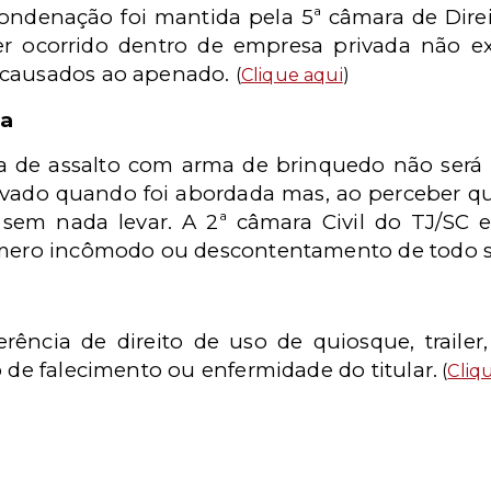
ndenação foi mantida pela 5ª câmara de Direit
er ocorrido dentro de empresa privada não ex
 causados ao apenado.
(
Clique aqui
)
da
a de assalto com arma de brinquedo não será 
ado quando foi abordada mas, ao perceber qu
 sem nada levar. A 2ª câmara Civil do TJ/SC
fêmero incômodo ou descontentamento de todo 
ferência de direito de uso de quiosque, trailer
o de falecimento ou enfermidade do titular.
(
Cliq