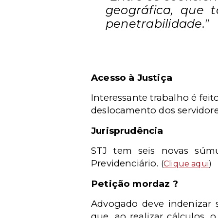
geográfica, que 
penetrabilidade."
Acesso à Justiça
Interessante trabalho é feit
deslocamento dos servidor
Jurisprudência
STJ tem seis novas súmul
Previdenciário.
(
Clique aqui
)
Petição mordaz ?
Advogado deve indenizar s
que, ao realizar cálculos,