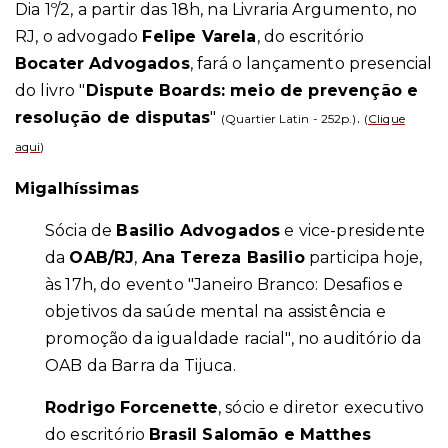
Dia 1º/2, a partir das 18h, na Livraria Argumento, no
RJ, o advogado
Felipe Varela
, do escritório
Bocater Advogados
, fará o lançamento presencial
do livro "
Dispute Boards: meio de prevenção e
resolução de disputas
"
.
(Quartier Latin - 252p.)
(
Clique
aqui
)
Migalhíssimas
Sócia de
Basilio Advogados
e vice-presidente
da
OAB/RJ
,
Ana Tereza Basilio
participa hoje,
às 17h, do evento "Janeiro Branco: Desafios e
objetivos da saúde mental na assistência e
promoção da igualdade racial", no auditório da
OAB da Barra da Tijuca.
Rodrigo Forcenette
, sócio e diretor executivo
do escritório
Brasil Salomão e Matthes