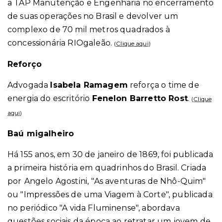
a TAP Manutenção e Engenharia no encerramento
de suas operações no Brasil e devolver um
complexo de 70 mil metros quadrados à
concessionária RIOgaleão.
(
Clique aqui
)
Reforço
Advogada
Isabela Ramagem
reforça o time de
energia do escritório
Fenelon Barretto Rost
.
(
Clique
aqui
)
Baú migalheiro
Há 155 anos, em 30 de janeiro de 1869, foi publicada
a primeira história em quadrinhos do Brasil. Criada
por
Angelo Agostini,
"As aventuras de Nhô-Quim"
ou "Impressões de uma Viagem à Corte", publicada
no periódico "A vida Fluminense", abordava
questões sociais da época ao retratar um jovem de