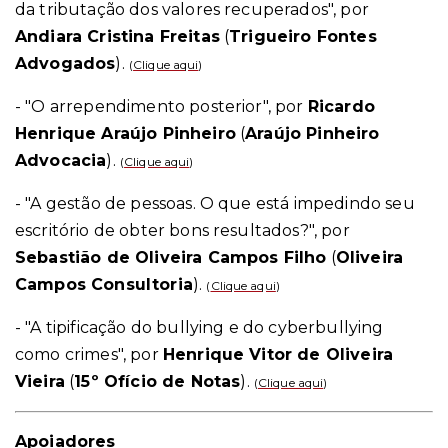
da tributação dos valores recuperados", por
Andiara Cristina Freitas
(
Trigueiro Fontes
Advogados
).
(
Clique aqui
)
- "O arrependimento posterior", por
Ricardo
Henrique Araújo Pinheiro
(
Araújo Pinheiro
Advocacia
).
(
Clique aqui
)
- "A gestão de pessoas. O que está impedindo seu
escritório de obter bons resultados?", por
Sebastião de Oliveira Campos Filho
(
Oliveira
Campos Consultoria
).
(
Clique aqui
)
- "A tipificação do bullying e do cyberbullying
como crimes", por
Henrique Vitor de Oliveira
Vieira
(
15º Ofício de Notas
).
(
Clique aqui
)
Apoiadores