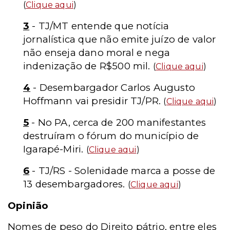
(
Clique aqui
)
3
- TJ/MT entende que notícia
jornalística que não emite juízo de valor
não enseja dano moral e nega
indenização de R$500 mil.
(
Clique aqui
)
4
- Desembargador Carlos Augusto
Hoffmann vai presidir TJ/PR.
(
Clique aqui
)
5
- No PA, cerca de 200 manifestantes
destruíram o fórum do município de
Igarapé-Miri.
(
Clique aqui
)
6
- TJ/RS - Solenidade marca a posse de
13 desembargadores.
(
Clique aqui
)
Opinião
Nomes de peso do Direito pátrio, entre eles