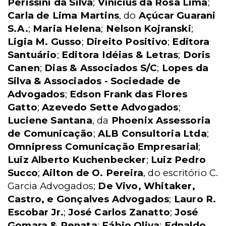
Perissini da Silva
;
Vinícius da Rosa Lima
;
Carla de Lima Martins
, do
Açúcar Guarani
S.A.
;
Maria Helena
;
Nelson Kojranski
;
Ligia M. Gusso
;
Direito Positivo
;
Editora
Santuário
;
Editora Idéias & Letras
;
Doris
Canen
;
Dias & Associados S/C
;
Lopes da
Silva & Associados - Sociedade de
Advogados
;
Edson Frank das Flores
Gatto
;
Azevedo Sette Advogados
;
Luciene Santana
, da
Phoenix Assessoria
de Comunicação
;
ALB Consultoria Ltda
;
Omnipress Comunicação Empresarial
;
Luiz Alberto Kuchenbecker
;
Luiz Pedro
Succo
;
Ailton de O. Pereira
, do escritório C.
Garcia Advogados;
De Vivo, Whitaker,
Castro, e Gonçalves Advogados
;
Lauro R.
Escobar Jr.
;
José Carlos Zanatto
;
José
Gomara & Renata
;
Fábio Oliva
;
Ednaldo