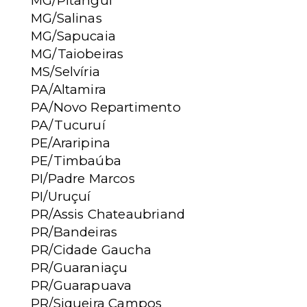
MG/Pitangui
MG/Salinas
MG/Sapucaia
MG/Taiobeiras
MS/Selvíria
PA/Altamira
PA/Novo Repartimento
PA/Tucuruí
PE/Araripina
PE/Timbaúba
PI/Padre Marcos
PI/Uruçuí
PR/Assis Chateaubriand
PR/Bandeiras
PR/Cidade Gaucha
PR/Guaraniaçu
PR/Guarapuava
PR/Siqueira Campos