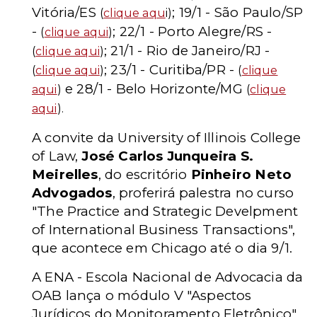
Vitória/ES
; 19/1 - São Paulo/SP
(
clique aqu
i)
-
; 22/1 - Porto Alegre/RS -
(
clique aqui
)
; 21/1 - Rio de Janeiro/RJ -
(
clique aqui
)
; 23/1 - Curitiba/PR -
(
clique aqui
)
(
clique
e 28/1 - Belo Horizonte/MG
aqui
)
(
clique
aqui
).
A convite da University of Illinois College
of Law,
José Carlos Junqueira S.
Meirelles
, do escritório
Pinheiro Neto
Advogados
, proferirá palestra no curso
"The Practice and Strategic Develpment
of International Business Transactions",
que acontece em Chicago até o dia 9/1.
A ENA - Escola Nacional de Advocacia da
OAB lança o módulo V "Aspectos
Jurídicos do Monitoramento Eletrônico"