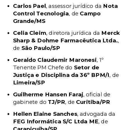
Carlos Pael
, assessor jurídico da
Nota
Control Tecnologia
, de
Campo
Grande/MS
Celia Cleim
, diretora jurídica da
Merck
Sharp & Dohme Farmacêutica Ltda.
,
de
São Paulo/SP
Geraldo Claudemir Maronesi
, 1º
Tenente PM Chefe do
Setor de
Justiça e Disciplina da 36º BPM/I
, de
Limeira/SP
Guilherme Hansen Faraj
, oficial de
gabinete do
TJ/PR
, de
Curitiba/PR
Hellen Elaine Sanches
, advogada da
FEG Informática S/C Ltda ME
, de
Carapicuíba/SP