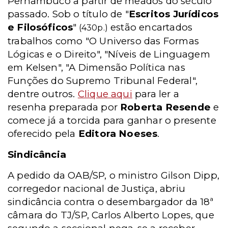
Pernambuco a partir de meados do século
passado. Sob o título de "
Escritos Jurídicos
e Filosóficos
"
estão encartados
(430p.)
trabalhos como "O Universo das Formas
Lógicas e o Direito", "Níveis de Linguagem
em Kelsen", "A Dimensão Política nas
Funções do Supremo Tribunal Federal",
dentre outros.
Clique aqui
para ler a
resenha preparada por
Roberta Resende
e
comece já a torcida para ganhar o presente
oferecido pela
Editora Noeses
.
Sindicância
A pedido da OAB/SP, o ministro Gilson Dipp,
corregedor nacional de Justiça, abriu
sindicância contra o desembargador da 18ª
câmara do TJ/SP, Carlos Alberto Lopes, que