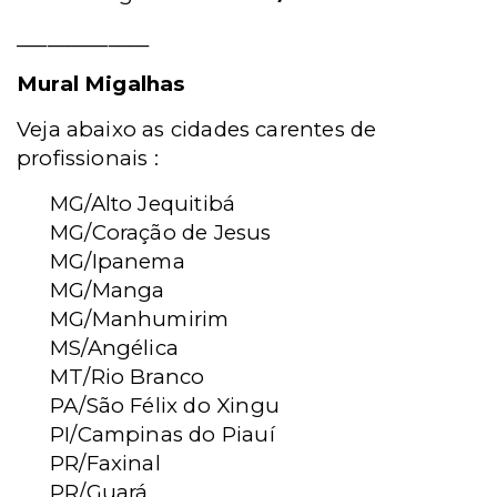
_____________
Mural Migalhas
Veja abaixo as cidades carentes de
profissionais :
MG/Alto Jequitibá
MG/Coração de Jesus
MG/Ipanema
MG/Manga
MG/Manhumirim
MS/Angélica
MT/Rio Branco
PA/São Félix do Xingu
PI/Campinas do Piauí
PR/Faxinal
PR/Guará