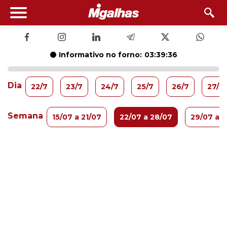
Informativo no forno:
03:39:36
Dia
22/7
23/7
24/7
25/7
26/7
27/7
Semana
15/07 a 21/07
22/07 a 28/07
29/07 a 