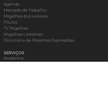
Agenda
Mercado de Trabalho
Migalhas dos Leitores
Pílulas
TV Migalhas
Migalhas Literárias
Dicionário de Péssimas Expressões
SERVIÇOS
Academia
Autores
Migalheiro VIP
Correspondentes
Escritórios Migalhas
Eventos Migalhas
Livraria
Precatórios
Webinar