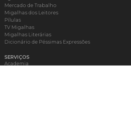
Mercado de Trabalho
Migalhas dos Leitores
Pílulas
TV Migalhas
Migalhas Literárias
Dicionário de Péssimas Expressões
SERVIÇOS
Academia
Autores
Migalheiro VIP
Correspondentes
Escritórios Migalhas
Eventos Migalhas
Livraria
Precatórios
Webinar