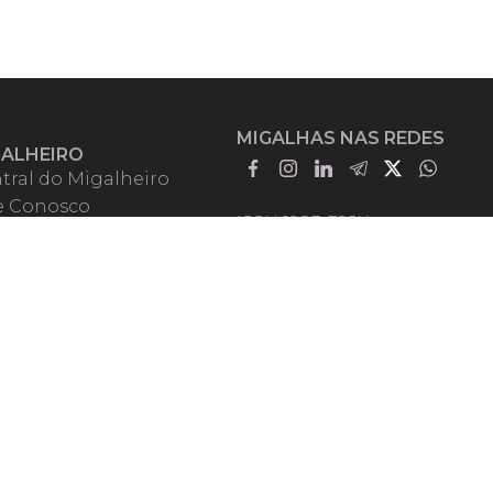
MIGALHAS NAS REDES
GALHEIRO
tral do Migalheiro
e Conosco
ISSN 1983-392X
iadores
entadores
guntas Frequentes
mos de Uso
em Somos