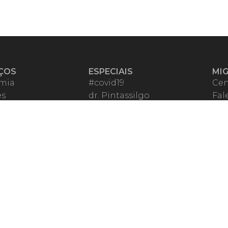
ÇOS
ESPECIAIS
MI
mia
#covid19
Cen
es
dr. Pintassilgo
Fal
eiro VIP
Lula Fala
Apo
spondentes
Vazamentos Lava Jato
Fom
órios Migalhas
Per
os Migalhas
Ter
a
Qu
órios
ar