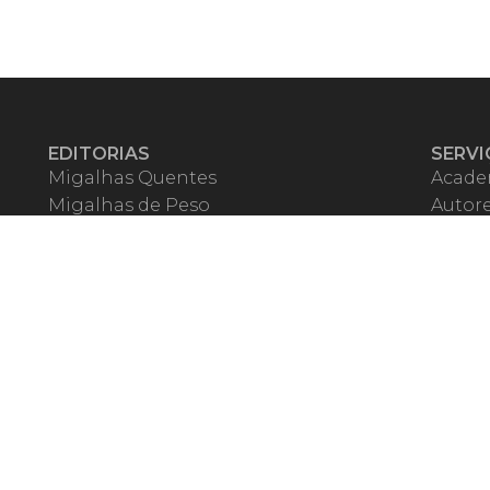
EDITORIAS
SERVI
Migalhas Quentes
Acade
Migalhas de Peso
Autor
Colunas
Migalh
Migalhas Amanhecidas
Corre
Agenda
Escrit
Mercado de Trabalho
Event
Migalhas dos Leitores
Livrari
Pílulas
Precat
TV Migalhas
Webin
Migalhas Literárias
Dicionário de Péssimas Expressões