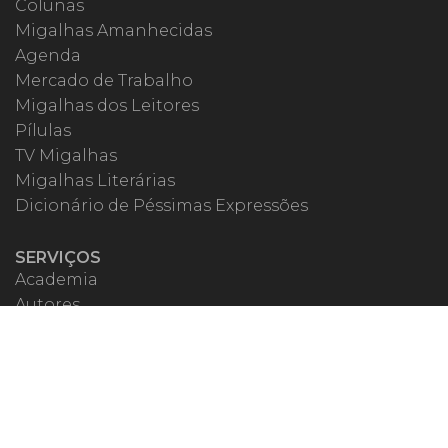
Colunas
Migalhas Amanhecidas
Agenda
Mercado de Trabalho
Migalhas dos Leitores
Pílulas
TV Migalhas
Migalhas Literárias
Dicionário de Péssimas Expressões
SERVIÇOS
Academia
Autores
Migalheiro VIP
Correspondentes
Escritórios Migalhas
Eventos Migalhas
Livraria