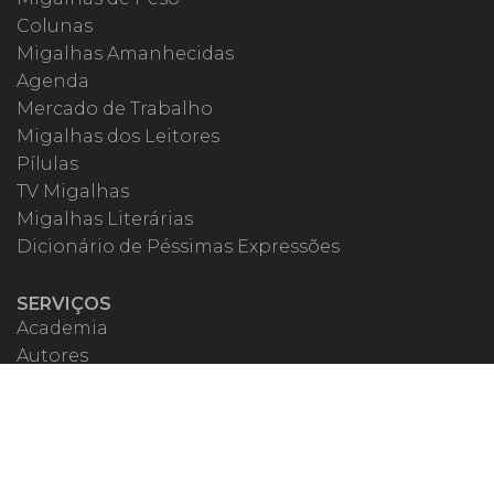
Colunas
Migalhas Amanhecidas
Agenda
Mercado de Trabalho
Migalhas dos Leitores
Pílulas
TV Migalhas
Migalhas Literárias
Dicionário de Péssimas Expressões
SERVIÇOS
Academia
Autores
Migalheiro VIP
Correspondentes
Escritórios Migalhas
Eventos Migalhas
Livraria