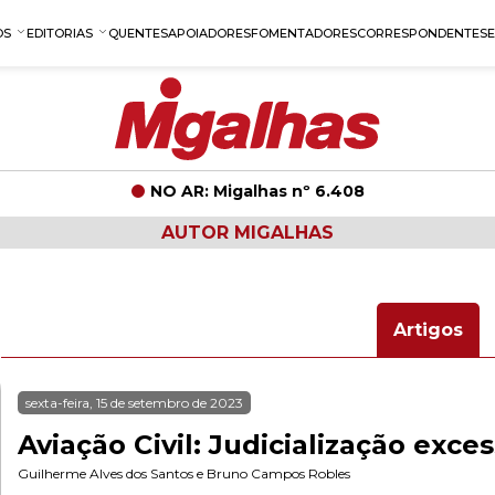
OS
EDITORIAS
QUENTES
APOIADORES
FOMENTADORES
CORRESPONDENTES
NO AR: Migalhas nº 6.408
AUTOR MIGALHAS
Artigos
sexta-feira, 15 de setembro de 2023
Aviação Civil: Judicialização exce
Guilherme Alves dos Santos
e
Bruno Campos Robles