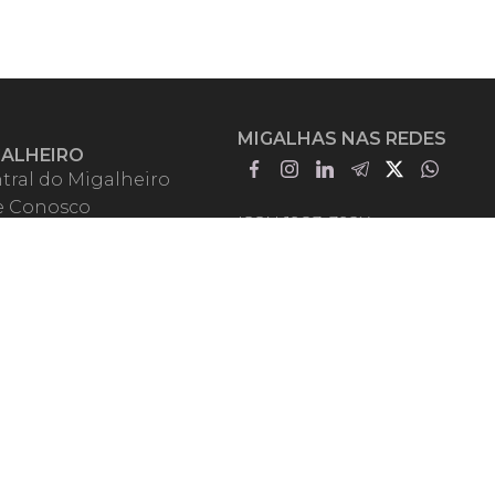
MIGALHAS NAS REDES
GALHEIRO
tral do Migalheiro
e Conosco
ISSN 1983-392X
iadores
entadores
guntas Frequentes
mos de Uso
em Somos