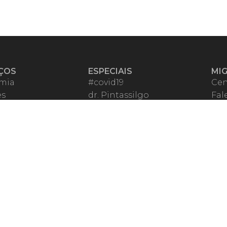
ÇOS
ESPECIAIS
MI
mia
#covid19
Cen
es
dr. Pintassilgo
Fal
eiro VIP
Lula Fala
Apo
spondentes
Vazamentos Lava Jato
Fom
órios Migalhas
Per
os Migalhas
Ter
a
Qu
órios
ar