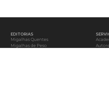
EDITORIAS
SERVI
Migalhas Quentes
Acade
Migalhas de Peso
Autor
Colunas
Migalh
Migalhas Amanhecidas
Corre
Agenda
Escrit
Mercado de Trabalho
Event
Migalhas dos Leitores
Livrari
Pílulas
Precat
TV Migalhas
Webin
Migalhas Literárias
Dicionário de Péssimas Expressões