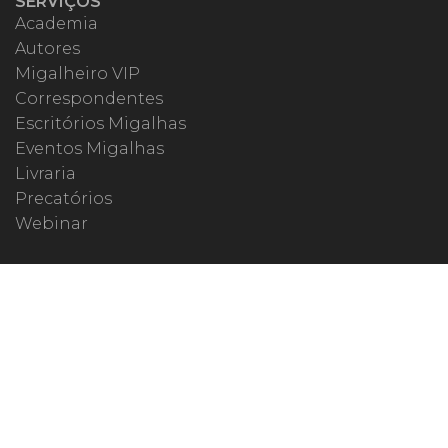
SERVIÇOS
Academia
Autores
Migalheiro VIP
Correspondentes
Escritórios Migalhas
Eventos Migalhas
Livraria
Precatórios
Webinar
ESPECIAIS
#covid19
dr. Pintassilgo
Lula Fala
Vazamentos Lava Jato
MIGALHEIRO
Central do Migalheiro