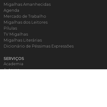
Migalhas Amanhecidas
Agenda
Mercado de Trabalho
Migalhas dos Leitores
Pílulas
TV Migalhas
Migalhas Literárias
Dicionário de Péssimas Expressões
SERVIÇOS
Academia
Autores
Migalheiro VIP
Correspondentes
Escritórios Migalhas
Eventos Migalhas
Livraria
Precatórios