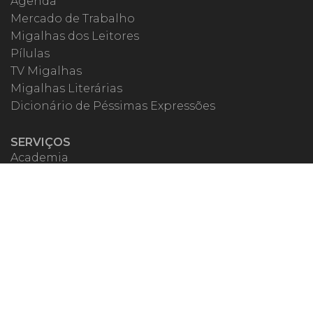
Agenda
Mercado de Trabalho
Migalhas dos Leitores
Pílulas
TV Migalhas
Migalhas Literárias
Dicionário de Péssimas Expressões
SERVIÇOS
Academia
Autores
Migalheiro VIP
Correspondentes
Escritórios Migalhas
Eventos Migalhas
Livraria
Precatórios
Webinar