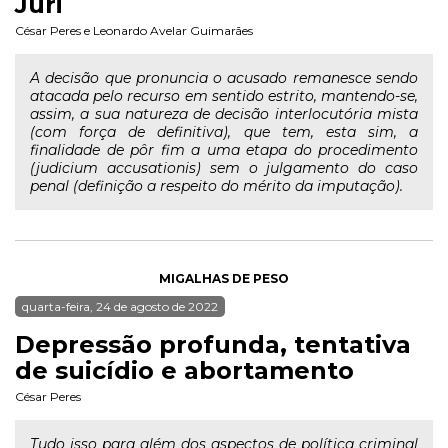
Júri
César Peres
e
Leonardo Avelar Guimarães
A decisão que pronuncia o acusado remanesce sendo
atacada pelo recurso em sentido estrito, mantendo-se,
assim, a sua natureza de decisão interlocutória mista
(com força de definitiva), que tem, esta sim, a
finalidade de pôr fim a uma etapa do procedimento
(judicium accusationis) sem o julgamento do caso
penal (definição a respeito do mérito da imputação).
MIGALHAS DE PESO
quarta-feira, 24 de agosto de 2022
Depressão profunda, tentativa
de suicídio e abortamento
César Peres
Tudo isso para além dos aspectos de política criminal