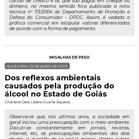
cartão de crédito e as que são pagas em cheque ou
dinheiro, no mesmo sentido fora publicada a nota
técnica nº 113/2004 do Departamento de Proteção e
Defesa do Consumidor - DPDC. Assim, é vedada a
prática comercial em estipular valores diferenciados
de acordo com a forma de pagamento.
MIGALHAS DE PESO
quinta-feira, 22 de janeiro de 2009
Dos reflexos ambientais
causados pela produção do
álcool no Estado de Goiás
Charlene Dela Líbera Duarte Siqueira
Observa-se que, nos últimos anos, a sociedade em
geral iniciou uma preocupação com o meio ambiente.
Discuti-se constantemente em jornais, revistas,
internet, etc, as preocupações ambientais dos dias
atuais, a questão de se poluir menos, dentre outras