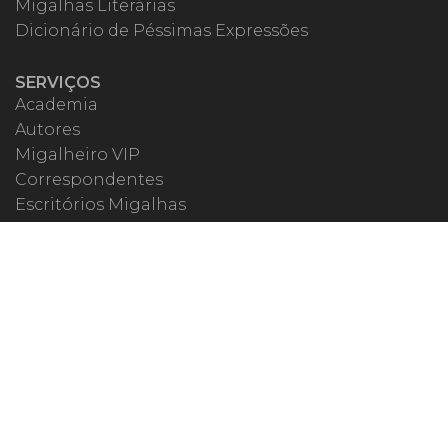
Migalhas Literárias
Dicionário de Péssimas Expressões
SERVIÇOS
Academia
Autores
Migalheiro VIP
Correspondentes
Escritórios Migalhas
Eventos Migalhas
Livraria
Precatórios
Webinar
ESPECIAIS
#covid19
dr. Pintassilgo
Lula Fala