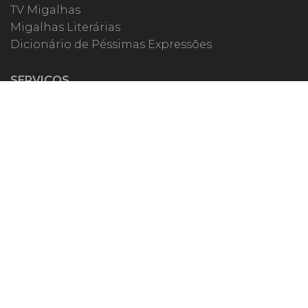
TV Migalhas
Migalhas Literárias
Dicionário de Péssimas Expressões
SERVIÇOS
Academia
Autores
Migalheiro VIP
Correspondentes
Escritórios Migalhas
Eventos Migalhas
Livraria
Precatórios
Webinar
ESPECIAIS
#covid19
dr. Pintassilgo