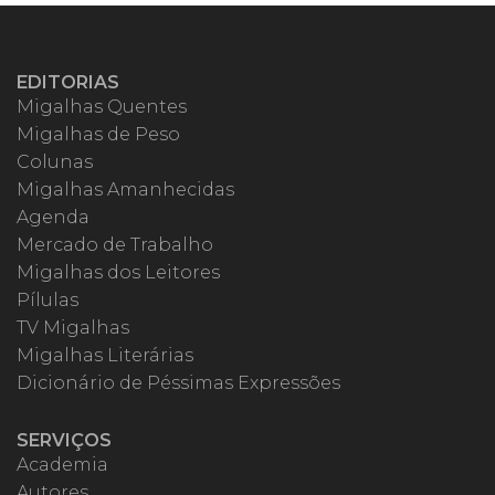
EDITORIAS
Migalhas Quentes
Migalhas de Peso
Colunas
Migalhas Amanhecidas
Agenda
Mercado de Trabalho
Migalhas dos Leitores
Pílulas
TV Migalhas
Migalhas Literárias
Dicionário de Péssimas Expressões
SERVIÇOS
Academia
Autores