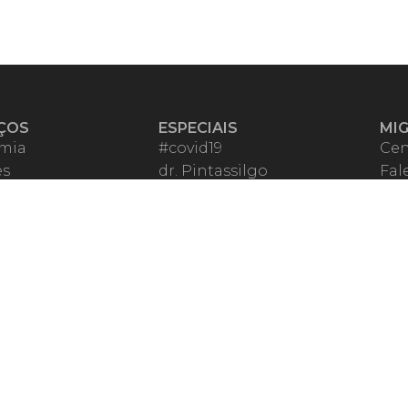
ÇOS
ESPECIAIS
MI
mia
#covid19
Cen
es
dr. Pintassilgo
Fal
eiro VIP
Lula Fala
Apo
spondentes
Vazamentos Lava Jato
Fom
órios Migalhas
Per
os Migalhas
Ter
a
Qu
órios
ar