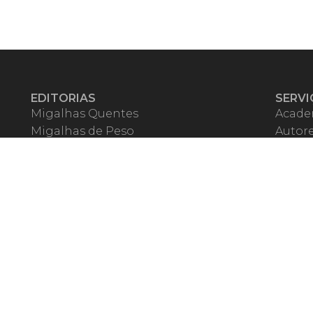
EDITORIAS
SERVI
Migalhas Quentes
Acade
Migalhas de Peso
Autor
Colunas
Migalh
Migalhas Amanhecidas
Corre
Agenda
Escrit
Mercado de Trabalho
Event
Migalhas dos Leitores
Livrari
Pílulas
Precat
TV Migalhas
Webin
Migalhas Literárias
Dicionário de Péssimas Expressões