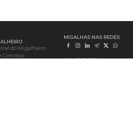
MIGALHAS NAS REDES
GALHEIRO
tral do Migalheiro
e Conosco
ISSN 1983-392X
iadores
entadores
guntas Frequentes
mos de Uso
em Somos