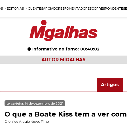
OS
EDITORIAS
QUENTES
APOIADORES
FOMENTADORES
CORRESPONDENTES
Informativo no forno:
00:48:01
AUTOR MIGALHAS
Artigos
terça-feira, 14 de dezembro de 2021
O que a Boate Kiss tem a ver co
Djoni de Araújo Neves Filho