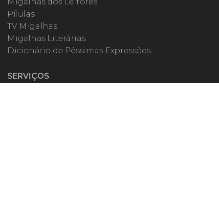
Migalhas dos Leitores
Pílulas
TV Migalhas
Migalhas Literárias
Dicionário de Péssimas Expressões
SERVIÇOS
Academia
Autores
Migalheiro VIP
Correspondentes
Escritórios Migalhas
Eventos Migalhas
Livraria
Precatórios
Webinar
ESPECIAIS