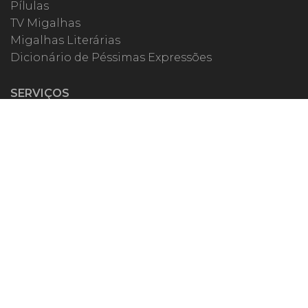
Pílulas
TV Migalhas
Migalhas Literárias
Dicionário de Péssimas Expressões
SERVIÇOS
Academia
Autores
Migalheiro VIP
Correspondentes
Escritórios Migalhas
Eventos Migalhas
Livraria
Precatórios
Webinar
ESPECIAIS
#covid19