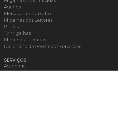
Migalhas Amanhecidas
Agenda
Mercado de Trabalho
Migalhas dos Leitores
Pílulas
TV Migalhas
Migalhas Literárias
Dicionário de Péssimas Expressões
SERVIÇOS
Academia
Autores
Migalheiro VIP
Correspondentes
Escritórios Migalhas
Eventos Migalhas
Livraria
Precatórios