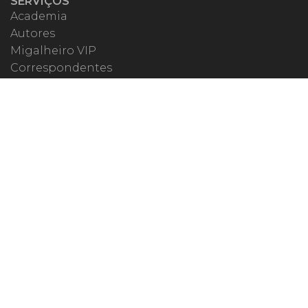
SERVIÇOS
Academia
Autores
Migalheiro VIP
Correspondentes
Escritórios Migalhas
Eventos Migalhas
Livraria
Precatórios
Webinar
ESPECIAIS
#covid19
dr. Pintassilgo
Lula Fala
Vazamentos Lava Jato
MIGALHEIRO
Central do Migalheiro