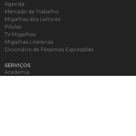
Agenda
Mercado de Trabalho
Migalhas dos Leitores
Pílulas
TV Migalhas
Migalhas Literárias
Dicionário de Péssimas Expressões
SERVIÇOS
Academia
Autores
Migalheiro VIP
Correspondentes
Escritórios Migalhas
Eventos Migalhas
Livraria
Precatórios
Webinar