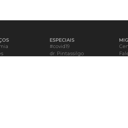
ÇOS
ESPECIAIS
MI
mia
#covid19
Cen
es
dr. Pintassilgo
Fal
eiro VIP
Lula Fala
Apo
spondentes
Vazamentos Lava Jato
Fom
órios Migalhas
Per
os Migalhas
Ter
a
Qu
órios
ar