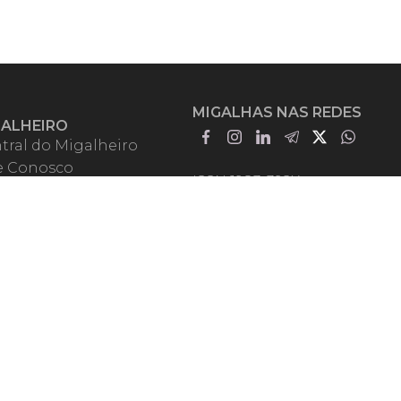
MIGALHAS NAS REDES
GALHEIRO
tral do Migalheiro
e Conosco
ISSN 1983-392X
iadores
entadores
guntas Frequentes
mos de Uso
em Somos