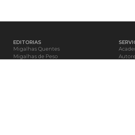
EDITORIAS
SERVI
Migalhas Quentes
Acade
Migalhas de Peso
Autor
Colunas
Migalh
Migalhas Amanhecidas
Corre
Agenda
Escrit
Mercado de Trabalho
Event
Migalhas dos Leitores
Livrari
Pílulas
Precat
TV Migalhas
Webin
Migalhas Literárias
Dicionário de Péssimas Expressões