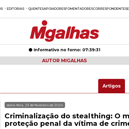
OS
EDITORIAS
QUENTES
APOIADORES
FOMENTADORES
CORRESPONDENTES
Informativo no forno:
07:39:31
AUTOR MIGALHAS
Artigos
sexta-feira, 23 de fevereiro de 2024
Criminalização do stealthing: O 
proteção penal da vítima de crim