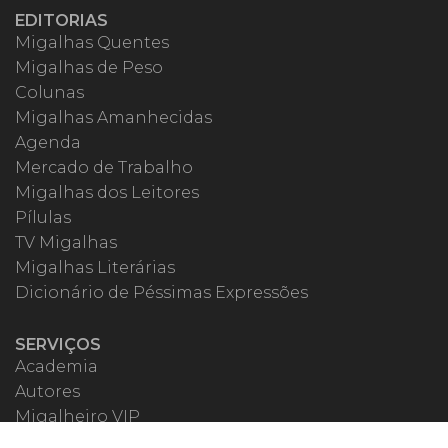
EDITORIAS
Migalhas Quentes
Migalhas de Peso
Colunas
Migalhas Amanhecidas
Agenda
Mercado de Trabalho
Migalhas dos Leitores
Pílulas
TV Migalhas
Migalhas Literárias
Dicionário de Péssimas Expressões
SERVIÇOS
Academia
Autores
Migalheiro VIP
Correspondentes