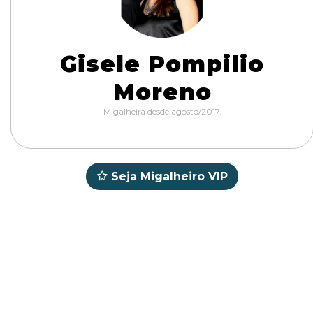
Gisele Pompilio
Moreno
Migalheira desde agosto/2017.
Seja Migalheiro VIP