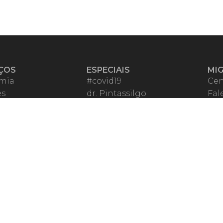
ÇOS
ESPECIAIS
MI
mia
#covid19
Cen
es
dr. Pintassilgo
Fal
eiro VIP
Lula Fala
Apo
spondentes
Vazamentos Lava Jato
Fom
órios Migalhas
Per
os Migalhas
Ter
a
Qu
órios
ar