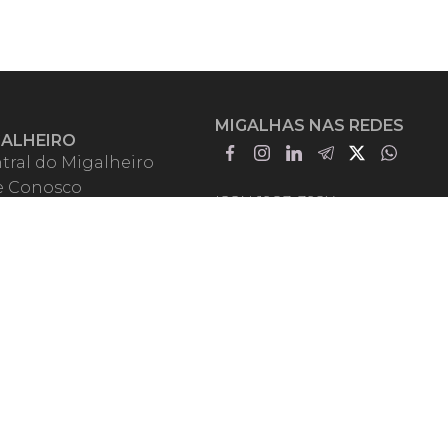
MIGALHAS NAS REDES
GALHEIRO
tral do Migalheiro
e Conosco
ISSN 1983-392X
iadores
entadores
guntas Frequentes
mos de Uso
em Somos