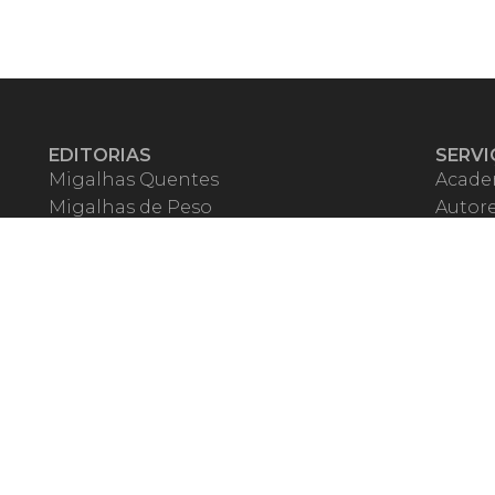
EDITORIAS
SERVI
Migalhas Quentes
Acade
Migalhas de Peso
Autor
Colunas
Migalh
Migalhas Amanhecidas
Corre
Agenda
Escrit
Mercado de Trabalho
Event
Migalhas dos Leitores
Livrari
Pílulas
Precat
TV Migalhas
Webin
Migalhas Literárias
Dicionário de Péssimas Expressões