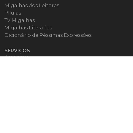
Migalhas dos Leitores
Pílulas
TV Migalhas
Migalhas Literárias
Dicionário de Péssimas Expressões
SERVIÇOS
Academia
Autores
Migalheiro VIP
Correspondentes
Escritórios Migalhas
Eventos Migalhas
Livraria
Precatórios
Webinar
ESPECIAIS