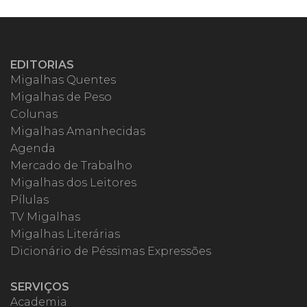
EDITORIAS
Migalhas Quentes
Migalhas de Peso
Colunas
Migalhas Amanhecidas
Agenda
Mercado de Trabalho
Migalhas dos Leitores
Pílulas
TV Migalhas
Migalhas Literárias
Dicionário de Péssimas Expressões
SERVIÇOS
Academia