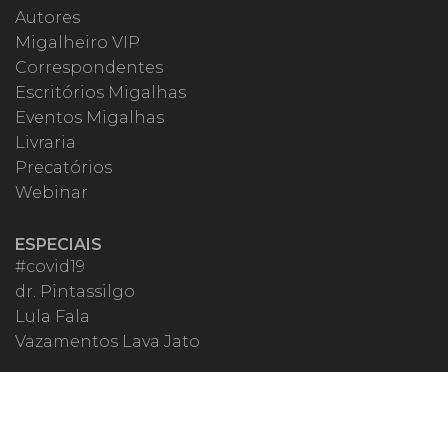
Autores
Migalheiro VIP
Correspondentes
Escritórios Migalhas
Eventos Migalhas
Livraria
Precatórios
Webinar
ESPECIAIS
#covid19
dr. Pintassilgo
Lula Fala
Vazamentos Lava Jato
MIGALHEIRO
Central do Migalheiro
Fale Conosco