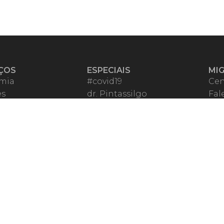
ÇOS
ESPECIAIS
MI
mia
#covid19
Cen
es
dr. Pintassilgo
Fal
eiro VIP
Lula Fala
Apo
spondentes
Vazamentos Lava Jato
Fom
órios Migalhas
Per
os Migalhas
Ter
a
Qu
órios
ar