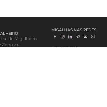
MIGALHAS NAS REDES
GALHEIRO
tral do Migalheiro
e Conosco
ISSN 1983-392X
iadores
entadores
guntas Frequentes
mos de Uso
em Somos