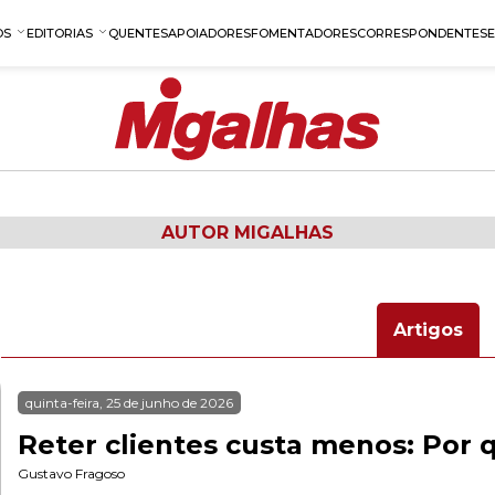
OS
EDITORIAS
QUENTES
APOIADORES
FOMENTADORES
CORRESPONDENTES
AUTOR MIGALHAS
Artigos
quinta-feira, 25 de junho de 2026
Reter clientes custa menos: Por q
Gustavo Fragoso