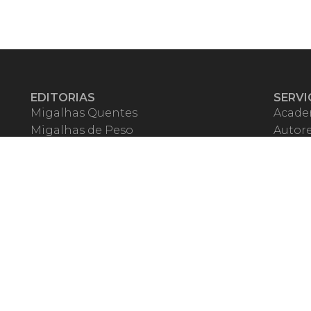
EDITORIAS
SERVI
Migalhas Quentes
Acade
Migalhas de Peso
Autor
Colunas
Migalh
Migalhas Amanhecidas
Corre
Agenda
Escrit
Mercado de Trabalho
Event
Migalhas dos Leitores
Livrari
Pílulas
Precat
TV Migalhas
Webin
Migalhas Literárias
Dicionário de Péssimas Expressões