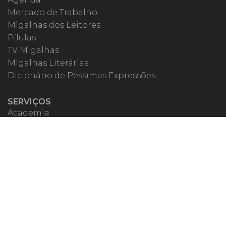
Mercado de Trabalho
Migalhas dos Leitores
Pílulas
TV Migalhas
Migalhas Literárias
Dicionário de Péssimas Expressões
SERVIÇOS
Academia
Autores
Migalheiro VIP
Correspondentes
Escritórios Migalhas
Eventos Migalhas
Livraria
Precatórios
Webinar