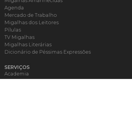
Migalhas Amanhecidas
Agenda
Mercado de Trabalho
Migalhas dos Leitores
Pílulas
TV Migalhas
Migalhas Literárias
Dicionário de Péssimas Expressões
SERVIÇOS
Academia
Autores
Migalheiro VIP
Correspondentes
Escritórios Migalhas
Eventos Migalhas
Livraria
Precatórios