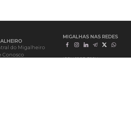
MIGALHAS NAS REDES
GALHEIRO
tral do Migalheiro
e Conosco
ISSN 1983-392X
iadores
entadores
guntas Frequentes
mos de Uso
em Somos