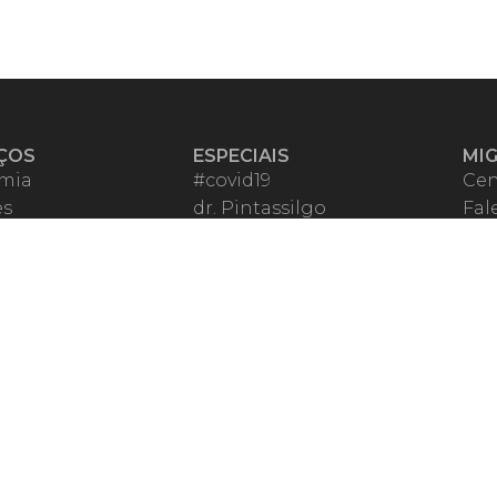
ÇOS
ESPECIAIS
MI
mia
#covid19
Cen
es
dr. Pintassilgo
Fal
eiro VIP
Lula Fala
Apo
spondentes
Vazamentos Lava Jato
Fom
órios Migalhas
Per
os Migalhas
Ter
a
Qu
órios
ar