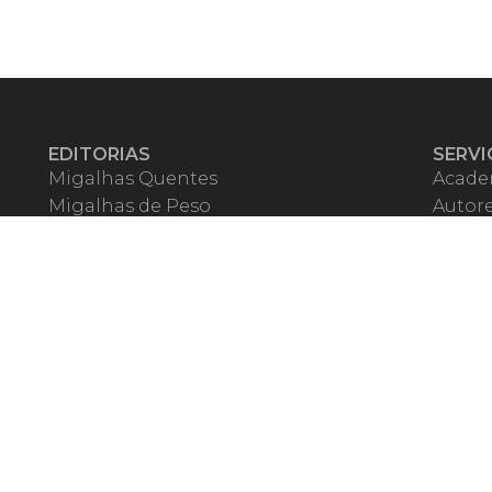
EDITORIAS
SERVI
Migalhas Quentes
Acade
Migalhas de Peso
Autor
Colunas
Migalh
Migalhas Amanhecidas
Corre
Agenda
Escrit
Mercado de Trabalho
Event
Migalhas dos Leitores
Livrari
Pílulas
Precat
TV Migalhas
Webin
Migalhas Literárias
Dicionário de Péssimas Expressões