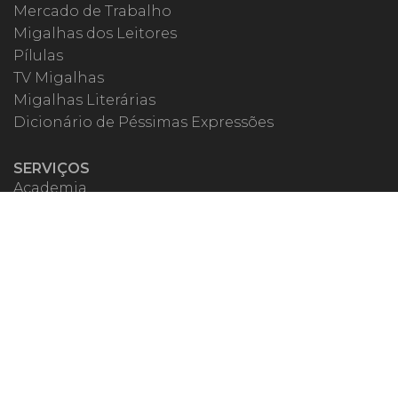
Mercado de Trabalho
Migalhas dos Leitores
Pílulas
TV Migalhas
Migalhas Literárias
Dicionário de Péssimas Expressões
SERVIÇOS
Academia
Autores
Migalheiro VIP
Correspondentes
Escritórios Migalhas
Eventos Migalhas
Livraria
Precatórios
Webinar