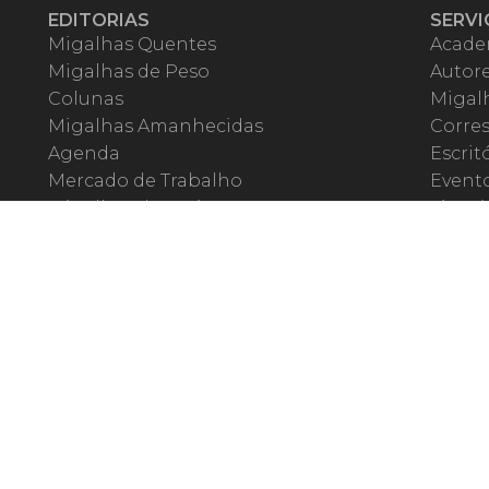
EDITORIAS
SERVI
Migalhas Quentes
Acade
Migalhas de Peso
Autor
Colunas
Migalh
Migalhas Amanhecidas
Corre
Agenda
Escrit
Mercado de Trabalho
Event
Migalhas dos Leitores
Livrari
Pílulas
Precat
TV Migalhas
Webin
Migalhas Literárias
Dicionário de Péssimas Expressões