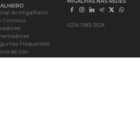
MIGALHAS NAS REDES
GALHEIRO
tral do Migalheiro
e Conosco
ISSN 1983-392X
iadores
entadores
guntas Frequentes
mos de Uso
em Somos