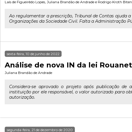
Laís de Figueirêdo Lopes
,
Juliana Brandão de Andrade
e
Rodrigo Kroth Bite
Ao regulamentar a prescrição, Tribunal de Contas ajuda a
Organizações da Sociedade Civil. Falta a Administração Pú
sexta-feira, 10 de junho de 2022
Análise de nova IN da lei Rouanet
Juliana Brandão de Andrade
Considera-se aprovado o projeto após publicação de a
instituição por ele responsável, o valor autorizado para 
autorização.
segunda-feira, 21 de dezembro de 2020