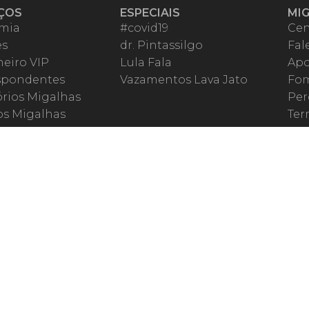
ÇOS
ESPECIAIS
MI
mia
#covid19
Cen
es
dr. Pintassilgo
Fal
eiro VIP
Lula Fala
Apo
spondentes
Vazamentos Lava Jato
Fom
órios Migalhas
Per
os Migalhas
Ter
a
Qu
órios
ar