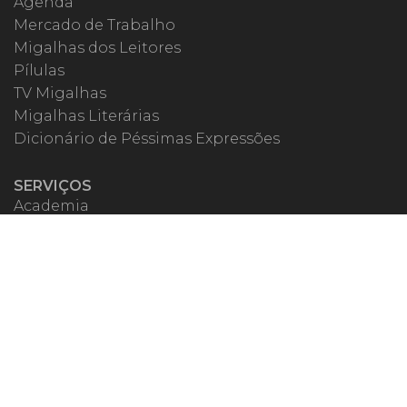
Agenda
Mercado de Trabalho
Migalhas dos Leitores
Pílulas
TV Migalhas
Migalhas Literárias
Dicionário de Péssimas Expressões
SERVIÇOS
Academia
Autores
Migalheiro VIP
Correspondentes
Escritórios Migalhas
Eventos Migalhas
Livraria
Precatórios
Webinar