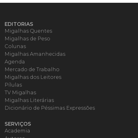
EDITORIAS
Migalhas Quentes
Migalhas de Peso
Colunas
Migalhas Amanhecidas
Agenda
Mercado de Trabalho
Migalhas dos Leitores
Pílulas
TV Migalhas
Migalhas Literárias
Dicionário de Péssimas Expressões
SERVIÇOS
Academia