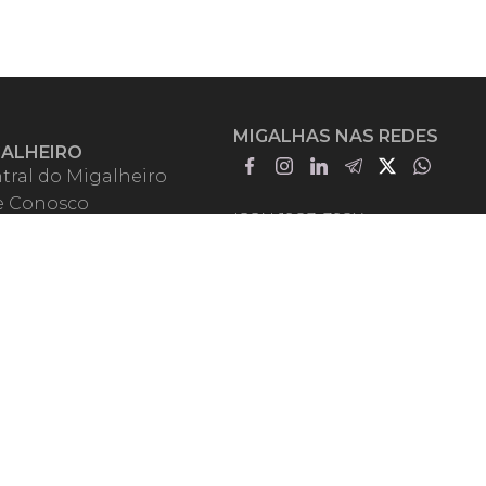
MIGALHAS NAS REDES
GALHEIRO
tral do Migalheiro
e Conosco
ISSN 1983-392X
iadores
entadores
guntas Frequentes
mos de Uso
em Somos