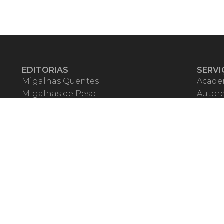
EDITORIAS
SERVI
Migalhas Quentes
Acade
Migalhas de Peso
Autor
Colunas
Migalh
Migalhas Amanhecidas
Corre
Agenda
Escrit
Mercado de Trabalho
Event
Migalhas dos Leitores
Livrari
Pílulas
Precat
TV Migalhas
Webin
Migalhas Literárias
Dicionário de Péssimas Expressões