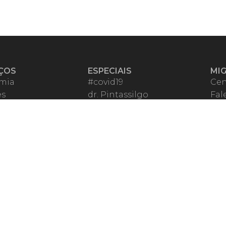
ÇOS
ESPECIAIS
MI
mia
#covid19
Cen
es
dr. Pintassilgo
Fal
eiro VIP
Lula Fala
Apo
spondentes
Vazamentos Lava Jato
Fom
órios Migalhas
Per
os Migalhas
Ter
a
Qu
órios
ar