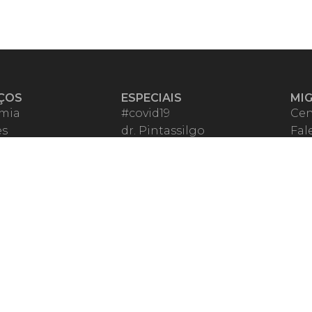
ÇOS
ESPECIAIS
MI
mia
#covid19
Cen
es
dr. Pintassilgo
Fal
eiro VIP
Lula Fala
Apo
spondentes
Vazamentos Lava Jato
Fom
órios Migalhas
Per
os Migalhas
Ter
a
Qu
órios
ar