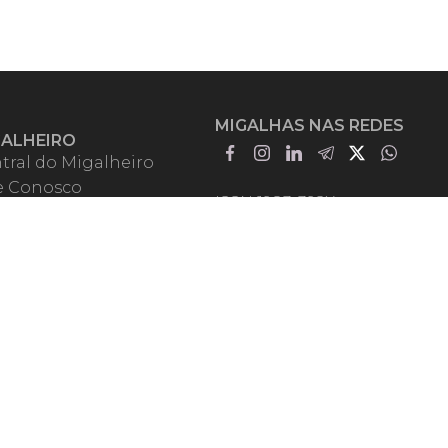
MIGALHAS NAS REDES
GALHEIRO
tral do Migalheiro
e Conosco
ISSN 1983-392X
iadores
entadores
guntas Frequentes
mos de Uso
em Somos