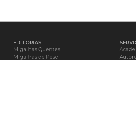
EDITORIAS
SERVI
Migalhas Quentes
Acade
Migalhas de Peso
Autor
Colunas
Migalh
Migalhas Amanhecidas
Corre
Agenda
Escrit
Mercado de Trabalho
Event
Migalhas dos Leitores
Livrari
Pílulas
Precat
TV Migalhas
Webin
Migalhas Literárias
Dicionário de Péssimas Expressões