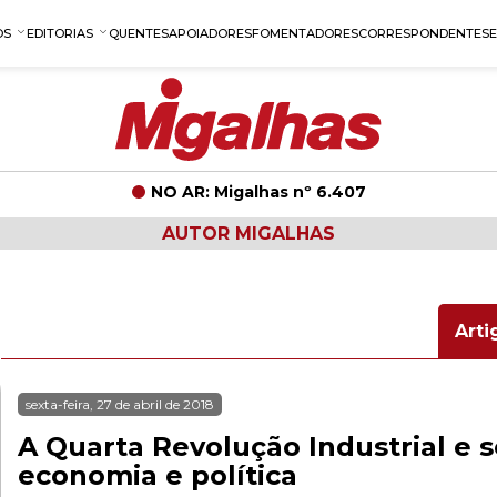
OS
EDITORIAS
QUENTES
APOIADORES
FOMENTADORES
CORRESPONDENTES
NO AR: Migalhas nº 6.407
AUTOR MIGALHAS
Arti
sexta-feira, 27 de abril de 2018
A Quarta Revolução Industrial e se
economia e política