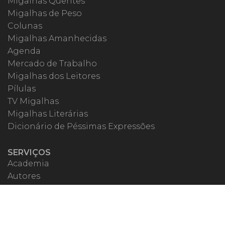
Migalhas Quentes
Migalhas de Peso
Colunas
Migalhas Amanhecidas
Agenda
Mercado de Trabalho
Migalhas dos Leitores
Pílulas
TV Migalhas
Migalhas Literárias
Dicionário de Péssimas Expressões
SERVIÇOS
Academia
Autores
Migalheiro VIP
Correspondentes
Escritórios Migalhas