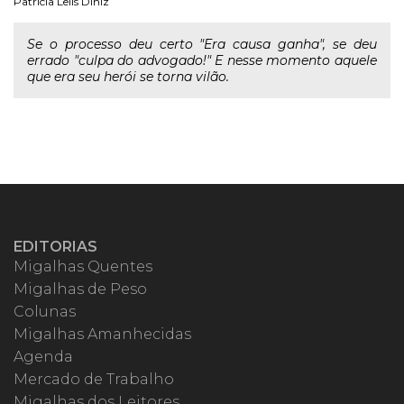
Patrícia Lelis Diniz
Se o processo deu certo "Era causa ganha", se deu
errado "culpa do advogado!" E nesse momento aquele
que era seu herói se torna vilão.
EDITORIAS
Migalhas Quentes
Migalhas de Peso
Colunas
Migalhas Amanhecidas
Agenda
Mercado de Trabalho
Migalhas dos Leitores