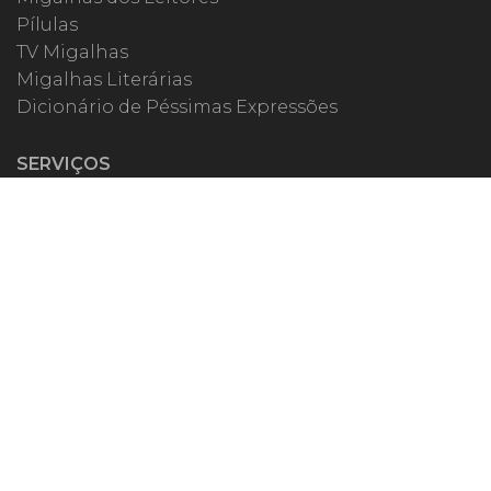
Pílulas
TV Migalhas
Migalhas Literárias
Dicionário de Péssimas Expressões
SERVIÇOS
Academia
Autores
Migalheiro VIP
Correspondentes
Escritórios Migalhas
Eventos Migalhas
Livraria
Precatórios
Webinar
ESPECIAIS
#covid19