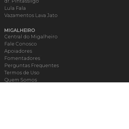
dr. Pintassilgo
Lula Fala
Vazamentos Lava Jato
MIGALHEIRO
Central do Migalheiro
Fale Conosco
Apoiadores
Fomentadores
Perguntas Frequentes
Termos de Uso
Quem Somos
MIGALHAS NAS REDES
ISSN 1983-392X