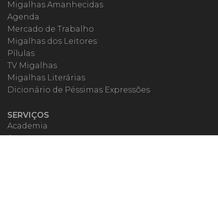
Migalhas Amanhecidas
Agenda
Mercado de Trabalho
Migalhas dos Leitores
Pílulas
TV Migalhas
Migalhas Literárias
Dicionário de Péssimas Expressões
SERVIÇOS
Academia
Autores
Migalheiro VIP
Correspondentes
Escritórios Migalhas
Eventos Migalhas
Livraria
Precatórios