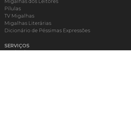
Migalhas dos Leitores
Pílulas
TV Migalhas
Migalhas Literárias
Dicionário de Péssimas Expressões
SERVIÇOS
Academia
Autores
Migalheiro VIP
Correspondentes
Escritórios Migalhas
Eventos Migalhas
Livraria
Precatórios
Webinar
ESPECIAIS