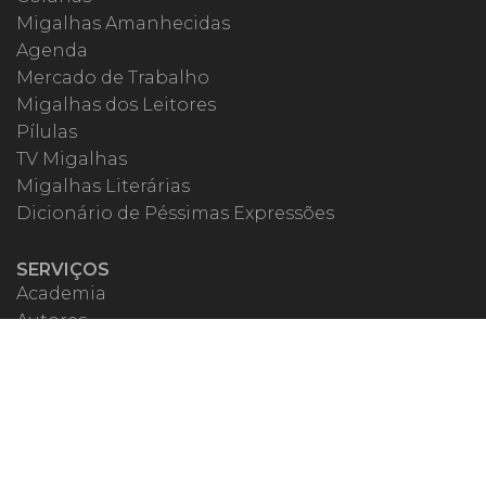
Migalhas Amanhecidas
Agenda
Mercado de Trabalho
Migalhas dos Leitores
Pílulas
TV Migalhas
Migalhas Literárias
Dicionário de Péssimas Expressões
SERVIÇOS
Academia
Autores
Migalheiro VIP
Correspondentes
Escritórios Migalhas
Eventos Migalhas
Livraria
Precatórios