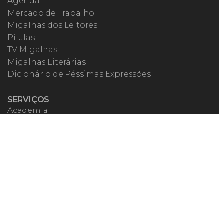
Agenda
Mercado de Trabalho
Migalhas dos Leitores
Pílulas
TV Migalhas
Migalhas Literárias
Dicionário de Péssimas Expressões
SERVIÇOS
Academia
Autores
Migalheiro VIP
Correspondentes
Escritórios Migalhas
Eventos Migalhas
Livraria
Precatórios
Webinar